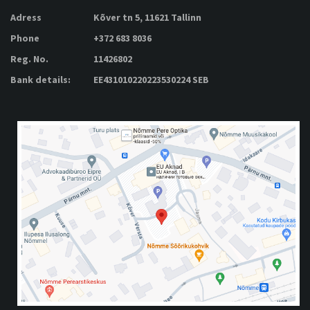
Adress
Kõver tn 5, 11621 Tallinn
Phone
+372 683 8036
Reg. No.
11426802
Bank details:
EE431010220223530224 SEB