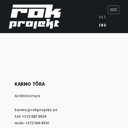
EST
ENG
KARMO TÕRA
Archtitecture
karmo@rokprojekt.ee
tel: +372 683 8024
mob: +372 509 8347