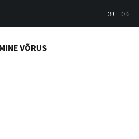
EST
ENG
IMINE
VÕRUS