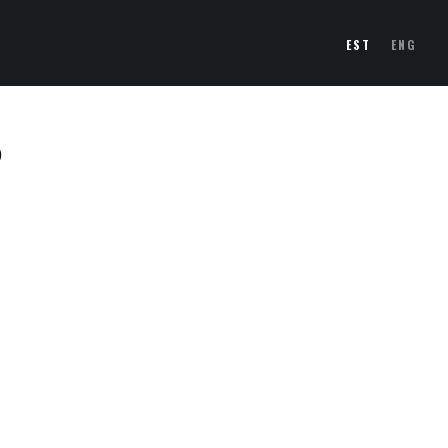
EST
ENG
D